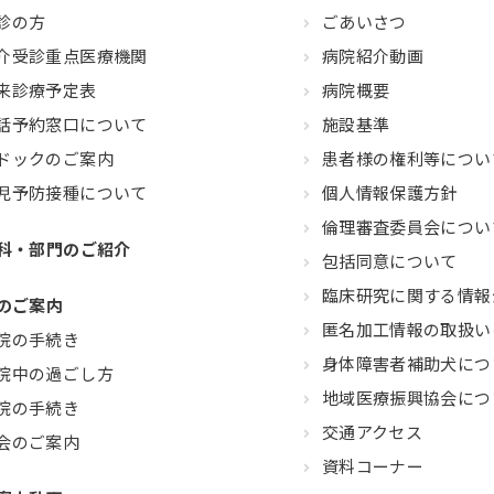
診の方
ごあいさつ
介受診重点医療機関
病院紹介動画
来診療予定表
病院概要
話予約窓口について
施設基準
ドックのご案内
患者様の権利等につい
児予防接種について
個人情報保護方針
倫理審査委員会につい
科・部門のご紹介
包括同意について
臨床研究に関する情報
のご案内
匿名加工情報の取扱い
院の手続き
身体障害者補助犬につ
院中の過ごし方
地域医療振興協会につ
院の手続き
交通アクセス
会のご案内
資料コーナー