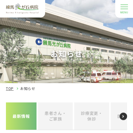
お知らせ
TOP
お知らせ
患者さん・
診療変更・
最新情報
医療関
ご家族
休診