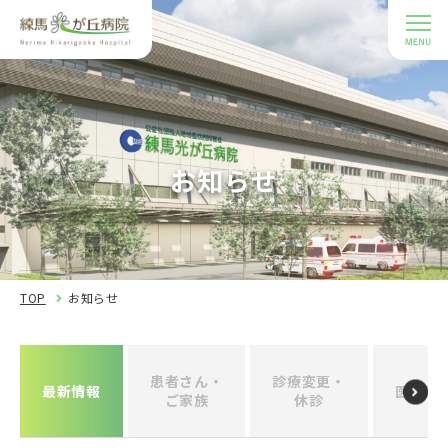
お知らせ
TOP
お知らせ
患者さん・
診療変更・
最新情報
医療関
ご家族
休診