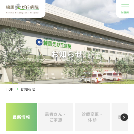
お知らせ
TOP
お知らせ
患者さん・
診療変更・
最新情報
医療関
ご家族
休診