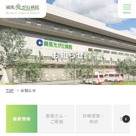
お知らせ
TOP
お知らせ
患者さん・
診療変更・
最新情報
医療関
ご家族
休診