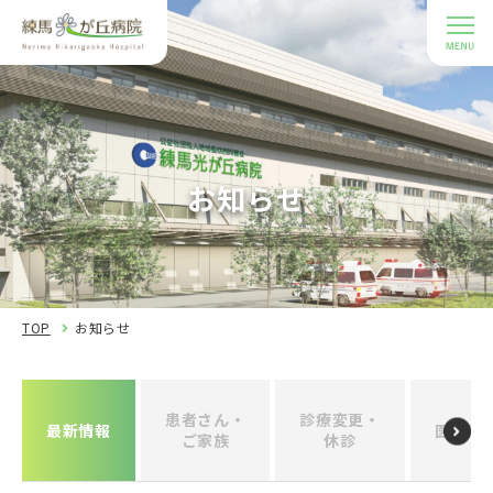
お知らせ
TOP
お知らせ
患者さん・
診療変更・
最新情報
医療関
ご家族
休診