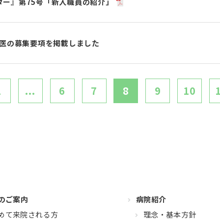
ター』第75号「新入職員の紹介」
攻医の募集要項を掲載しました
1
...
6
7
8
9
10
のご案内
病院紹介
めて来院される方
理念・基本方針