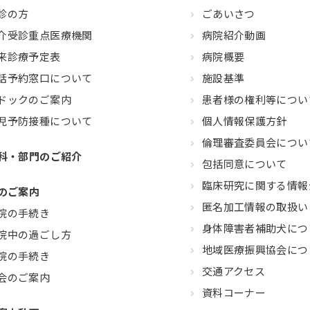
診の方
ごあいさつ
介受診重点医療機関
病院紹介動画
来診療予定表
病院概要
話予約窓口について
施設基準
ドックのご案内
患者様の権利等につい
児予防接種について
個人情報保護方針
倫理審査委員会につい
科・部門のご紹介
包括同意について
臨床研究に関する情報
のご案内
匿名加工情報の取扱い
院の手続き
身体障害者補助犬につ
院中の過ごし方
地域医療振興協会につ
院の手続き
交通アクセス
会のご案内
資料コーナー