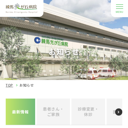
お知らせ
TOP
お知らせ
患者さん・
診療変更・
最新情報
医療関
ご家族
休診