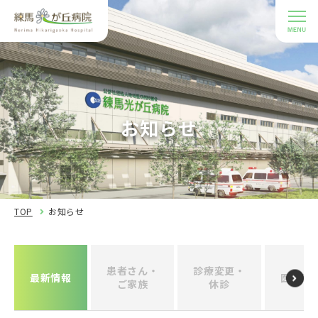
お知らせ
TOP
お知らせ
患者さん・
診療変更・
最新情報
医療関
ご家族
休診