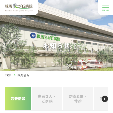
お知らせ
TOP
お知らせ
患者さん・
診療変更・
最新情報
医療関
ご家族
休診