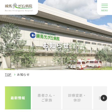
お知らせ
TOP
お知らせ
患者さん・
診療変更・
最新情報
医療関
ご家族
休診