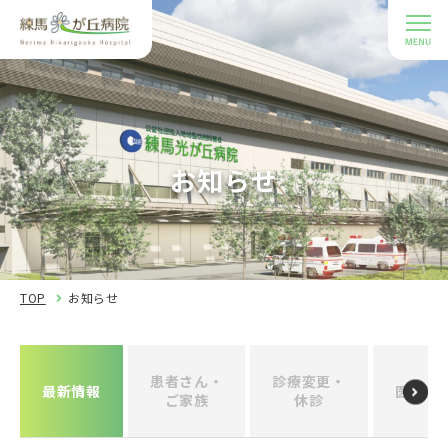
お知らせ
TOP
お知らせ
患者さん・
診療変更・
最新情報
医療関
ご家族
休診