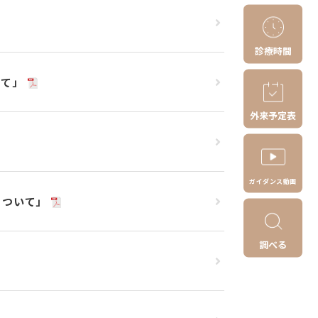
診療時間
えて」
外来予定表
ガイダンス動画
について」
調べる