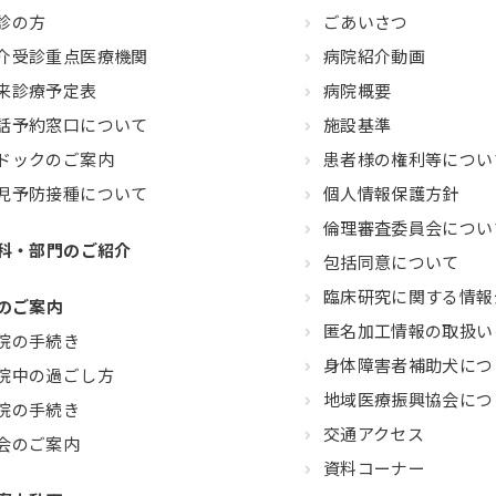
診の方
ごあいさつ
介受診重点医療機関
病院紹介動画
来診療予定表
病院概要
話予約窓口について
施設基準
ドックのご案内
患者様の権利等につい
児予防接種について
個人情報保護方針
倫理審査委員会につい
科・部門のご紹介
包括同意について
臨床研究に関する情報
のご案内
匿名加工情報の取扱い
院の手続き
身体障害者補助犬につ
院中の過ごし方
地域医療振興協会につ
院の手続き
交通アクセス
会のご案内
資料コーナー