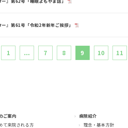
ター』第62号「睡眠よもやま話」
ター』第61号「令和2年新年ご挨拶」
1
...
7
8
9
10
11
のご案内
病院紹介
めて来院される方
理念・基本方針