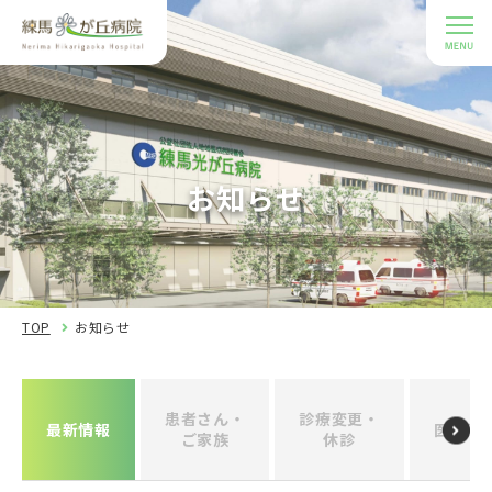
お知らせ
TOP
お知らせ
患者さん・
診療変更・
最新情報
医療関
ご家族
休診