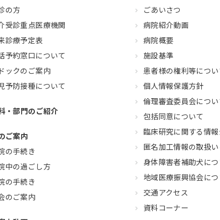
診の方
ごあいさつ
介受診重点医療機関
病院紹介動画
来診療予定表
病院概要
話予約窓口について
施設基準
ドックのご案内
患者様の権利等につい
児予防接種について
個人情報保護方針
倫理審査委員会につい
科・部門のご紹介
包括同意について
臨床研究に関する情報
のご案内
匿名加工情報の取扱い
院の手続き
身体障害者補助犬につ
院中の過ごし方
地域医療振興協会につ
院の手続き
交通アクセス
会のご案内
資料コーナー