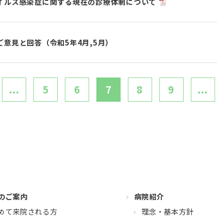
イルス感染症に関する現在の診療体制について
意見と回答（令和5年4月,5月）
...
5
6
7
8
9
...
のご案内
病院紹介
めて来院される方
理念・基本方針