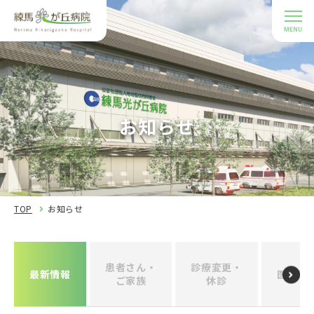
お知らせ
TOP
お知らせ
患者さん・
診療変更・
最新情報
医療関
ご家族
休診