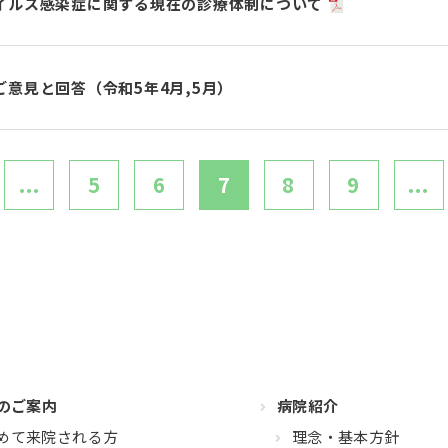
イルス感染症に関する現在の診療体制について
意見と回答（令和5年4月,5月）
...
5
6
7
8
9
...
のご案内
病院紹介
めて来院される方
理念・基本方針