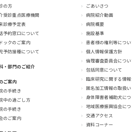
診の方
ごあいさつ
介受診重点医療機関
病院紹介動画
来診療予定表
病院概要
話予約窓口について
施設基準
ドックのご案内
患者様の権利等につい
児予防接種について
個人情報保護方針
倫理審査委員会につい
科・部門のご紹介
包括同意について
臨床研究に関する情報
のご案内
匿名加工情報の取扱い
院の手続き
身体障害者補助犬につ
院中の過ごし方
地域医療振興協会につ
院の手続き
交通アクセス
会のご案内
資料コーナー