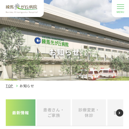
お知らせ
TOP
お知らせ
患者さん・
診療変更・
最新情報
医療関
ご家族
休診